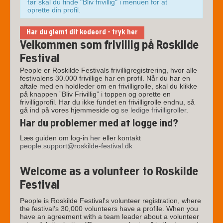
før skal du finde "Bliv frivillig" i menuen for at
oprette din profil.
Har du glemt dit kodeord - tryk her
Velkommen som frivillig på Roskilde
Ny kode
Festival
Kan du ikke huske dit login til People VOL så kan du
People er Roskilde Festivals frivilligregistrering, hvor alle
indtaste e-mail her:
festivalens 30.000 frivillige har en profil. Når du har en
E-mail
aftale med en holdleder om en frivilligrolle, skal du klikke
på knappen ”Bliv Frivillig” i toppen og oprette en
frivilligprofil. Har du ikke fundet en frivilligrolle endnu, så
gå ind på vores hjemmeside og
se ledige frivilligroller
.
Har du problemer med at logge ind?
Hvis du har en @roskilde-festival.dk mail adresse, så skal
Læs guiden om log-in
her
eller kontakt
password skifte ske her:
https://roskil.de/password
people.support@roskilde-festival.dk
If you are using a @roskilde-festival.dk mail, you have to reset
password here:
https://roskil.de/password
Welcome as a volunteer to Roskilde
BEMÆRK: Hotmail, Outlook.com og andre
Festival
Microsoft mail-tjenester sender ofte mails fra
People til spam-mappen, Uønsket Post eller hvad
People is Roskilde Festival's volunteer registration, where
den måtte hedde.
the festival's 30,000 volunteers have a profile. When you
have an agreement with a team leader about a volunteer
NOTE: Hotmail, Outlook.com and other Microsoft