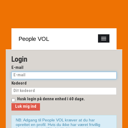
People VOL
BLIV FRIVILLIG!
Login
BECOME A VOLUNTEER!
E-mail
LOG PÅ
Kodeord
GÅ TIL: PEOPLE PRO
Husk login på denne enhed i 60 dage.
NB: Adgang til People VOL kræver at du har
oprettet en profil. Hvis du ikke har været frivillig